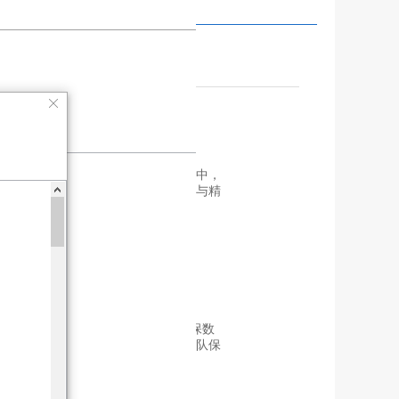
行业新闻
在竞争激烈的制造业环境中，
车间物料成本的严格管控与精
细化核算
发布时间：2025-01-17
1、阿里私有云部署，确保数
据安全可靠，顶尖运维团队保
驾护航。
发布时间：2024-08-09