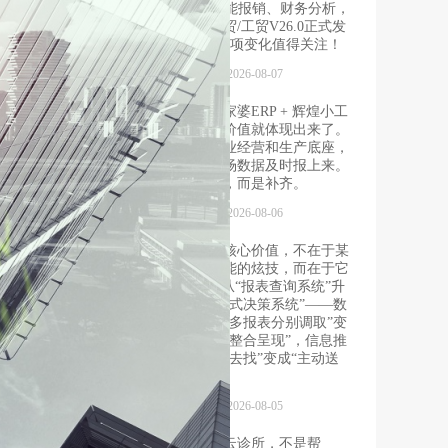
涉及AI智能报销、财务分析，
管家婆财贸/工贸V26.0正式发
版，100余项变化值得关注！
发布时间：2026-08-07
这时，管家婆ERP + 辉煌小工
单的组合价值就体现出来了。
一个管企业经营和生产底座，
一个让现场数据及时报上来。
不是替代，而是补齐。
发布时间：2026-08-06
智能体的核心价值，不在于某
个单点功能的炫技，而在于它
们将ERP从“报表查询系统”升
级为“对话式决策系统”——数
据获取从“多报表分别调取”变
成“一句话整合呈现”，信息推
送从“等人去找”变成“主动送
达”。
发布时间：2026-08-05
千方百剂云诊所，不是帮