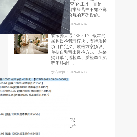
你“应付检查”的工具，而是一
套让你在日常经营中不知不觉
就完成了合规的基础设施。
发布时间：2026-08-04
管家婆天通ERP S3 7.0版本的
采购质检管理模块，支持质检
项目自定义、质检方案预设、
单据自动带出质检方式，从采
购订单到送检单、质检单全流
程闭环处理。
发布时间：2026-08-03
公司动态
受托生产是现代工业生产环节
中非常重要的一环，受托生产
企业有专